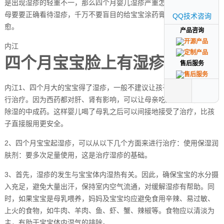
是出现湿疹的轻重不一，那么四个月婴儿湿疹严重怎么办？首先，父
母要要正确看待湿疹，千万不要盲目的给宝宝涂药膏，或者是任由自
QQ技术咨询
QQ技术咨询
愈。
产品咨询
产品咨询
内江
四个月宝宝脸上有湿疹怎么办
售后服务
售后服务
内江1、四个月大的宝宝得了湿疹，一般不建议让孩子直接服用药物进
行治疗。因为西药都对肝、肾有影响，可以让母亲吃清热解毒，清血
除湿的中成药。这样婴儿喝了母乳之后可以间接地接受了治疗，比孩
子直接服用更安全。
2、四个月宝宝起湿疹，可以从以下几个方面来进行治疗：使用保湿润
肤剂：要多次足量使用，这是治疗湿疹的基础。
3、首先，湿疹的发生与宝宝体内湿热有关。因此，确保宝宝的水分摄
入充足，避免大量出汗，保持室内空气流通，对缓解湿疹有帮助。同
时，如果宝宝是母乳喂养，妈妈及宝宝均应避免食用辛辣、易过敏、
上火的食物，如牛肉、羊肉、鱼、虾、蟹、辣椒等。食物应以清淡为
主，有助于宝宝体内湿气的排除。