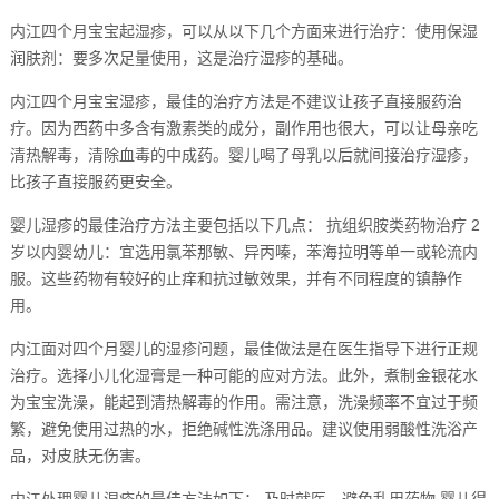
内江四个月宝宝起湿疹，可以从以下几个方面来进行治疗：使用保湿
润肤剂：要多次足量使用，这是治疗湿疹的基础。
内江四个月宝宝湿疹，最佳的治疗方法是不建议让孩子直接服药治
疗。因为西药中多含有激素类的成分，副作用也很大，可以让母亲吃
清热解毒，清除血毒的中成药。婴儿喝了母乳以后就间接治疗湿疹，
比孩子直接服药更安全。
婴儿湿疹的最佳治疗方法主要包括以下几点： 抗组织胺类药物治疗 2
岁以内婴幼儿：宜选用氯苯那敏、异丙嗪，苯海拉明等单一或轮流内
服。这些药物有较好的止痒和抗过敏效果，并有不同程度的镇静作
用。
内江面对四个月婴儿的湿疹问题，最佳做法是在医生指导下进行正规
治疗。选择小儿化湿膏是一种可能的应对方法。此外，煮制金银花水
为宝宝洗澡，能起到清热解毒的作用。需注意，洗澡频率不宜过于频
繁，避免使用过热的水，拒绝碱性洗涤用品。建议使用弱酸性洗浴产
品，对皮肤无伤害。
内江处理婴儿湿疹的最佳方法如下： 及时就医，避免乱用药物 婴儿得