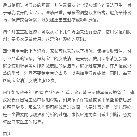
适量使用针对湿疹的药膏，并注意保持宝宝湿疹部位的清洁卫生。对
于母乳喂养的宝宝，若湿疹严重，母亲需调整饮食结构，避免辛辣食
物，保持饮食清淡，以免加重宝宝湿疹或影响康复。
四个月宝宝起湿疹，可以从以下几个方面来进行治疗：使用保湿润肤
剂：要多次足量使用，这是治疗湿疹的基础。
四个月宝宝脸上有湿疹，家长可以采取以下措施：保持皮肤清洁：对
于不严重的湿疹，保持宝宝的皮肤清洁是关键。使用温水清洗脸部，
避免使用肥皂等可能刺激皮肤的清洁剂。避免过度穿衣：在潮湿或炎
热的季节，注意不要给宝宝穿太多，以免加重湿疹症状。同时，每天
帮助宝宝清洁皮肤油脂12次。
内江如果孩子的“奶癣”症状特别严重，这可能提示他具有过敏体质。建
议家长在日常生活中多加观察，如果孩子在接触或食用某些食物后皮
疹明显增多，那么这些很可能就是过敏源。需要注意的是，婴儿湿疹
是一个需要耐心观察和分析的过程。家长应避免盲目做出判断，必要
时应寻求医生的指导。
内江