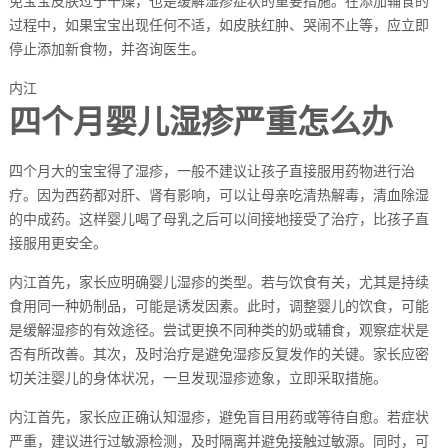
免宝宝皮肤过于干燥，也是缓解湿疹症状的重要措施。在添加辅食的
过程中，如果宝宝出现任何不适，如皮肤红肿、哭闹不止等，应立即
停止添加新食物，并咨询医生。
内江
四个月婴儿湿疹严重怎么办
四个月大的宝宝得了湿疹，一般不建议让孩子直接服用药物进行治
疗。因为西药都对肝、肾有影响，可以让母亲吃清热解毒，清血除湿
的中成药。这样婴儿喝了母乳之后可以间接地接受了治疗，比孩子直
接服用更安全。
内江首先，家长应明确婴儿湿疹的类型。若与饮食有关，尤其是持续
食用同一种奶制品，可能是诱发因素。此时，调整婴儿的饮食，可能
是缓解湿疹的有效途径。尝试更换不同种类的奶或辅食，观察症状是
否有所改善。其次，及时治疗是避免湿疹反复发作的关键。家长应密
切关注婴儿的身体状况，一旦发现湿疹迹象，立即采取措施。
内江首先，家长应正确认知湿疹，避免盲目用药或等待自愈。若症状
严重，建议进行过敏源检测，及时隔离并避免接触过敏源。同时，可