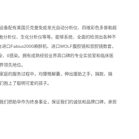
设备配有美国贝克曼免疫发光自动分析仪、四维彩色多普勒超
细胞分析仪、生化分析仪等等。能够系统、全面的检测出各种不
Fabius2000麻醉机、进口WOLF腹腔镜和宫腔镜数套，
全、0感染。拥有成熟经验业界高口碑的专业实验室和临床医
业界领先地位。
家庭的服务过程中，均慷慨解囊，伸出援助之手，捐款、捐
他们抱上了聪明可爱的孩子。
，我们把助孕作为终身事业，保证我们的诚信和品牌口碑，承担