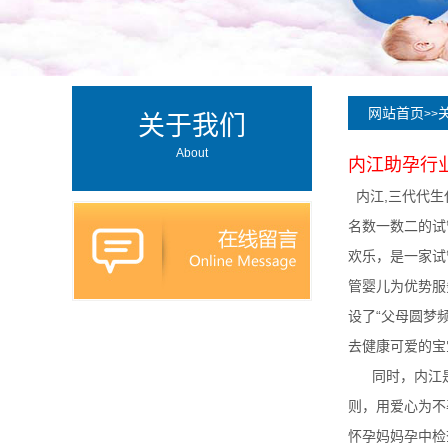
网站首页
>>
关于我们
About
内江
助孕行
内江,三代代生
名数一数二的试
欢乐，是一家试
管婴儿为优势服
设了“父母圆梦
去健康可爱的宝
同时，内江是
则，用爱心为不
怀孕妈妈孕中检