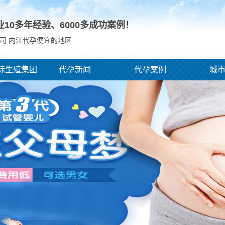
业10多年经验、
6000
多成功案例！
司 内江代孕便宜的地区
际生殖集团
代孕新闻
代孕案例
城