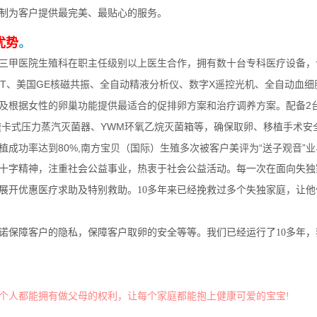
制为客户提供最完美、最贴心的服务。
优势
。
三甲医院生殖科在职主任级别以上医生合作，拥有数十台专科医疗设备，
CT、美国GE核磁共振、全自动精液分析仪、数字X遥控光机、全自动血
及根据女性的卵巢功能提供最适合的促排卵方案和治疗调养方案。配备2台进口
速卡式压力蒸汽灭菌器、YWM环氧乙烷灭菌箱等，确保取卵、移植手术安
植成功率达到80%,南方宝贝（国际）生殖多次被客户美评为“送子观音”
十字精神，注重社会公益事业，热衷于社会公益活动。每一次在面向失独
展开优惠医疗求助及特别救助。10多年来已经挽救过多个失独家庭，让
诺保障客户的隐私，保障客户取卵的安全等等。我们已经运行了10多年
个人都能拥有做父母的权利，让每个家庭都能抱上健康可爱的宝宝!