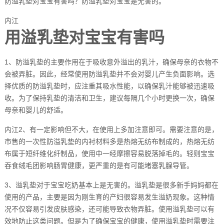
防溢乳垫对宝宝有害吗？防溢乳垫对宝宝是无害的。
内江
用溢乳垫对宝宝有害吗
1、防溢乳垫的主要作用在于吸收意外溢出的乳汁，确保母亲的衣物不
会被弄脏。因此，经常使用防溢乳垫并不会对婴儿产生负面影响。选
择优质的防溢乳垫时，应注重其吸水性能，以确保乳汁能够被迅速吸
收。为了保持乳垫的清洁和卫生，建议每隔几个小时更换一次，确保
母亲和婴儿的舒适。
内江2、有一定影响但不大，在使用上多加注意即可。需要注意的是，
市售的一次性防溢乳垫的内衬材料多是热熔无纺布制成的，热熔无纺
布属于短纤维化纤制品，使用中一经摩擦容易脱落掉毛的。轻则宝宝
吞食绒毛团影响肠胃健康，更严重的是有可能堵塞乳腺导管。
3、溢乳垫对于宝宝吃奶基本上是无害的。溢乳垫是很多新手妈妈都在
使用的产品，主要是因为刚生育的产妇很容易发生溢奶现象。这种情
况不仅容易引发皮肤感染，还可能导致衣物弄脏。使用溢乳垫可以有
效地防止这类问题。但是为了确保宝宝的健康，使用溢乳垫时需要注