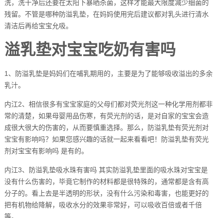
洗，洗干净后还要在太阳下暴晒杀菌，这样才能最大限度减少细菌的
残留。不管是哪种防溢乳垫，在妈妈使用完后建议都对乳头进行清水
清洁后再给宝宝允吸。
溢乳垫对宝宝吃奶有害吗
1、防溢乳垫是妈妈们在哺乳期用的，主要是为了能够吸收溢出的多余
乳汁。
内江2、相信很多有宝宝家庭的父母们都对荧光剂这一种化学用剂都非
常的清楚，如果母婴用品伤寒，有荧光剂的话，是对自家的宝宝会造
成很大很大的伤害的，从而要慎重选择。那么，防溢乳垫有荧光剂对
宝宝有影响吗？如果您感兴趣的话就一起来看看吧！防溢乳垫有荧光
剂对宝宝有影响吗 是有的。
内江3、防溢乳垫吸水珠有害吗 其实防溢乳垫里面的吸水珠对宝宝是
没有什么伤害的，毕竟它制作的材料都是很特殊的，通常都是含有高
分子的。看上去是半透明的形状，没有什么污染和毒害，也能更好的
把有机物给降解，吸收水分的效果非常好，可以吸收百倍或者千倍
等。