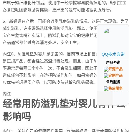
布属于短纤维化纤制品，使用中一经摩擦容易脱落掉毛的。轻则宝宝
吞食绒毛团影响肠胃健康，更严重的是有可能堵塞乳腺导管。
5、新妈妈在产后，可能会遇到乳房溢乳的情况，这是正常现象。为了
减少溢乳，许多妈妈选择使用防溢乳垫。那么，使用防溢乳垫会对宝
宝产生危害吗？实际上，防溢乳垫对宝宝的健康并无负面影响。这些
产品通常都经过高温消毒处理，安全卫生。
内江6、防溢乳垫对婴儿是无害的。目前市场上销售的防溢乳垫，只要
QQ技术咨询
QQ技术咨询
是正规产品，都会经过高温消毒处理。而且，由于防溢乳垫的更换频
产品咨询
产品咨询
率通常是每两三个小时一次，不会滋生细菌，因此不会对孩子的健康
造成任何不利影响。在选择防溢乳垫时，如果宝妈的皮肤较为敏感，
应优先考虑棉质产品，以预防皮肤过敏和乳头感染。
售后服务
售后服务
内江
经常用防溢乳垫对婴儿有什么
影响吗
内江1、关注自己的健康同样重要。作为新妈妈，经常使用防溢乳垫的